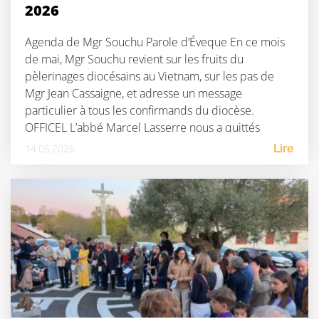
2026
Agenda de Mgr Souchu Parole d’Éveque En ce mois
de mai, Mgr Souchu revient sur les fruits du
pèlerinages diocésains au Vietnam, sur les pas de
Mgr Jean Cassaigne, et adresse un message
particulier à tous les confirmands du diocèse.
OFFICEL L’abbé Marcel Lasserre nous a quittés
Officiel au 15 mai 2026 DIOCESE Week-end de […]
14.05.2026
Lire