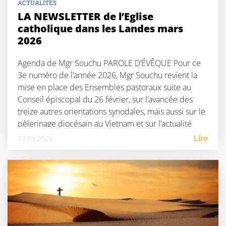
ACTUALITÉS
LA NEWSLETTER de l’Eglise
catholique dans les Landes mars
2026
Agenda de Mgr Souchu PAROLE D’ÉVÊQUE Pour ce
3e numéro de l’année 2026, Mgr Souchu revient la
mise en place des Ensembles pastoraux suite au
Conseil épiscopal du 26 février, sur l’avancée des
treize autres orientations synodales, mais aussi sur le
pèlerinage diocésain au Vietnam et sur l’actualité
internationale et nationale (élections municipales).
17.03.2026
Lire
DIOCÈSE Appel Décisif, […]