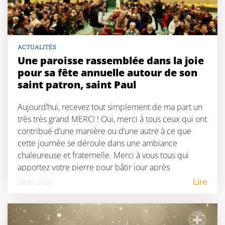
ACTUALITÉS
Une paroisse rassemblée dans la joie
pour sa fête annuelle autour de son
saint patron, saint Paul
Aujourd’hui, recevez tout simplement de ma part un
très très grand MERCI ! Oui, merci à tous ceux qui ont
contribué d’une manière ou d’une autre à ce que
cette journée se déroule dans une ambiance
chaleureuse et fraternelle. Merci à vous tous qui
apportez votre pierre pour bâtir jour après
jour notre famille-Eglise toujours plus accueillante
28.01.2026
Lire
[…]