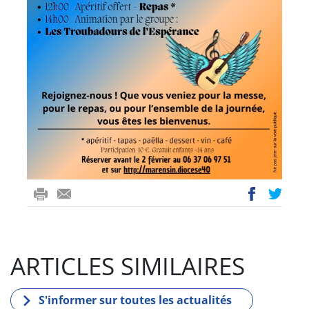
ri
-
ac
wi
nt
m
eb
tt
ail
oo
er
ARTICLES SIMILAIRES
k
S'informer sur toutes les actualités