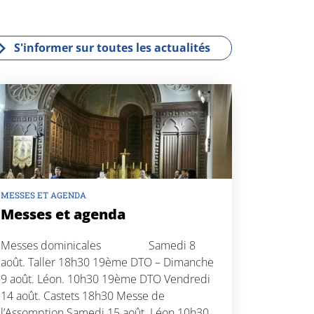
eb
tt
oo
er
k
S'informer sur toutes les actualités
MESSES ET AGENDA
Messes et agenda
Messes dominicales Samedi 8
août. Taller 18h30 19ème DTO – Dimanche
9 août. Léon. 10h30 19ème DTO Vendredi
14 août. Castets 18h30 Messe de
l’Assomption Samedi 15 août. Léon 10h30