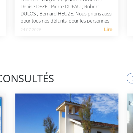
Denise DEZE ; Pierre DUFAU ; Robert
DULOS ; Bernard HEUZE. Nous prions aussi
pour tous nos défunts, pour les personnes
souffrantes ainsi que pour les victimes […]
24.07.2026
Lire
 CONSULTÉS