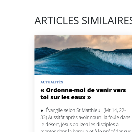
nt
m
ail
ARTICLES SIMILAIRE
ACTUALITÉS
« Ordonne-moi de venir vers
toi sur les eaux »
● Évangile selon St Matthieu (Mt 14, 22-
33) Aussitôt après avoir nourri la foule dans
le désert, Jésus obligea les disciples à
monter dans la barque et à le précéder sur