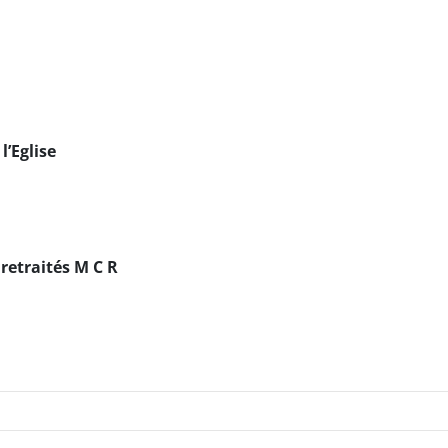
l’Eglise
etraités M C R