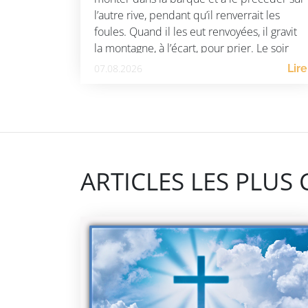
l’autre rive, pendant qu’il renverrait les
foules. Quand il les eut renvoyées, il gravit
la montagne, à l’écart, pour prier. Le soir
venu, il […]
07.08.2026
Lire
ARTICLES LES PLUS