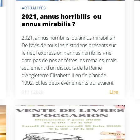
ACTUALITÉS
2021, annus horribilis ou
annus mirabilis ?
2021, annus horribilis ou annus mirabilis ?
De l’avis de tous les historiens présents sur
le net, l’expression « annus horribilis » ne
date pas de nos ancêtres les romains, mais
seulement d’un discours de la Reine
d’Angleterre Elisabeth II en fin d’année
1992. Et les deux événements qui avaient
rendu cette année-là aussi tragique aux
01.11.2020
Lire
yeux […]