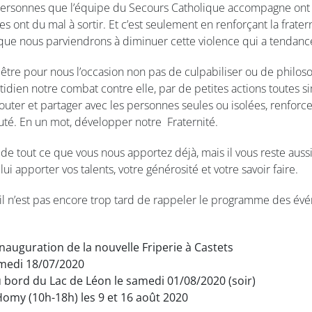
s personnes que l’équipe du Secours Catholique accompagne ont 
es ont du mal à sortir. Et c’est seulement en renforçant la fratern
ue nous parviendrons à diminuer cette violence qui a tendance
tre pour nous l’occasion non pas de culpabiliser ou de philoso
tidien notre combat contre elle, par de petites actions toutes 
er et partager avec les personnes seules ou isolées, renforcer 
. En un mot, développer notre Fraternité.
e tout ce que vous nous apportez déjà, mais il vous reste auss
ui apporter vos talents, votre générosité et votre savoir faire.
 il n’est pas encore trop tard de rappeler le programme des é
nauguration de la nouvelle Friperie à Castets
amedi 18/07/2020
au bord du Lac de Léon le samedi 01/08/2020 (soir)
Homy (10h-18h) les 9 et 16 août 2020