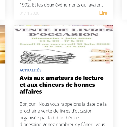
1992. Et les deux événements qui avaient
rendu cette année-là aussi tragique aux
01.11.2020
Lire
yeux […]
ACTUALITÉS
Avis aux amateurs de lecture
et aux chineurs de bonnes
affaires
Bonjour, Nous vous rappelons la date de la
prochaine vente de livres d’occasion
organisée par la bibliothèque
diocésaine.Venez nombreux y flâner : vous