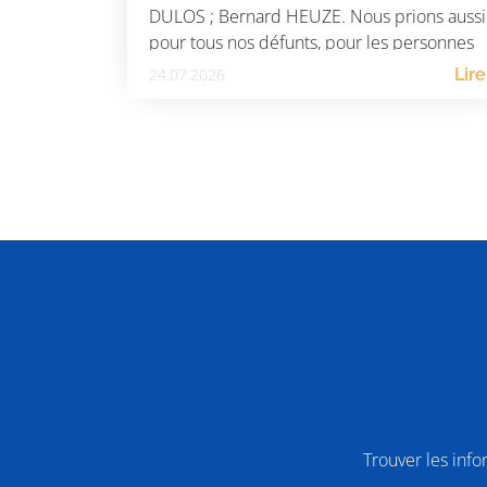
DULOS ; Bernard HEUZE. Nous prions aussi
pour tous nos défunts, pour les personnes
souffrantes ainsi que pour les victimes […]
24.07.2026
Lire
Trouver les inf