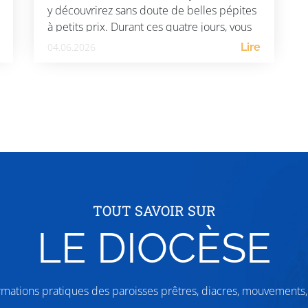
y découvrirez sans doute de belles pépites
à petits prix. Durant ces quatre jours, vous
pourrez parcourir un vaste choix de livres
04.06.2026
Lire
d’occasion et de livres anciens couvrant de
nombreux domaines. Seront […]
TOUT SAVOIR SUR
LE DIOCÈSE
ormations pratiques des paroisses prêtres, diacres, mouvemen