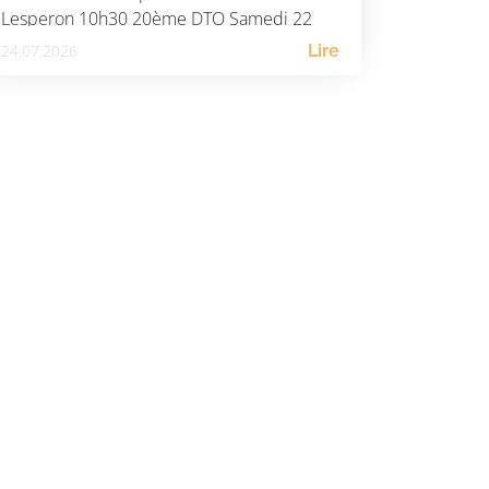
Lesperon 10h30 20ème DTO Samedi 22
août. St […]
24.07.2026
Lire