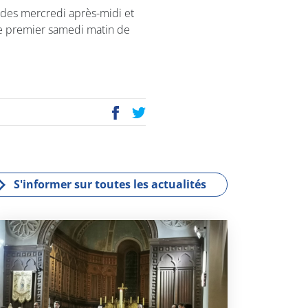
s des mercredi après-midi et
 le premier samedi matin de
P
E
ac
wi
eb
tt
oo
er
k
S'informer sur toutes les actualités