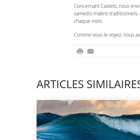
Concernant Castets, nous envis
samedis matins traditionnels,
chaque mois.
Comme vous le voyez, nous avo
ri
-
nt
m
ail
ARTICLES SIMILAIRE