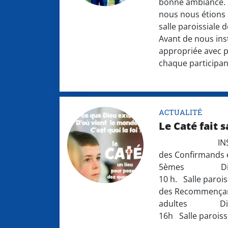
bonne ambiance. 
nous nous étions 
salle paroissiale 
Avant de nous ins
appropriée avec p
chaque participan
ACTUALITÉ
Le Caté fait 
INSCRIPTI
des Confirmands 
5èmes Dimanc
10 h. Salle paroi
des Recommença
adultes Diman
16h Salle paroiss