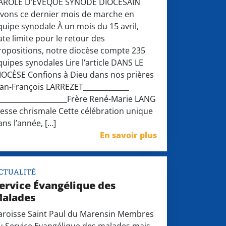
AROLE D’ÉVÊQUE SYNODE DIOCÉSAIN
ivons ce dernier mois de marche en
quipe synodale À un mois du 15 avril,
ate limite pour le retour des
ropositions, notre diocèse compte 235
quipes synodales Lire l’article DANS LE
IOCÈSE Confions à Dieu dans nos prières
ean-François LARREZET_____________
____________________Frère René-Marie LANG
esse chrismale Cette célébration unique
ans l’année, […]
En savoir plus
CTUALITÉ
ervice Évangélique des
alades
aroisse Saint Paul du Marensin Membres