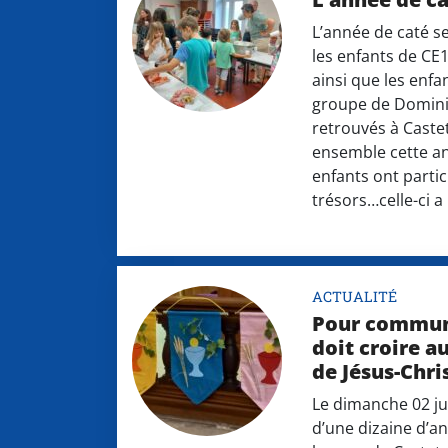
L’année de caté se
les enfants de CE
ainsi que les enf
groupe de Domini
retrouvés à Caste
ensemble cette ann
enfants ont parti
trésors…celle-ci a
ACTUALITÉ
Pour communi
doit croire a
de Jésus-Chris
Le dimanche 02 ju
d’une dizaine d’a