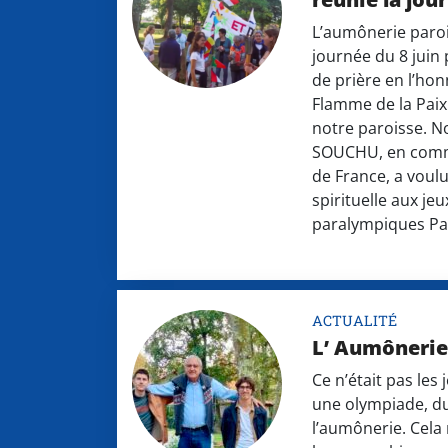
L’aumônerie parois
journée du 8 juin
de prière en l’ho
Flamme de la Paix
notre paroisse. N
SOUCHU, en comm
de France, a vou
spirituelle aux je
paralympiques Par
ACTUALITÉ
L’ Aumônerie
Ce n’était pas les
une olympiade, d
l’aumônerie. Cela