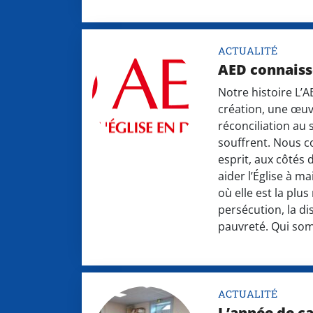
ACTUALITÉ
AED connaiss
Notre histoire L’A
création, une œuv
réconciliation au 
souffrent. Nous c
esprit, aux côtés 
aider l’Église à ma
où elle est la plu
persécution, la di
pauvreté. Qui so
ACTUALITÉ
L’année de ca