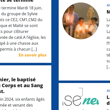
A
 termine Mardi 18 juin,
M
1 du groupe de Sylvie
ants ce CE2, CM1,CM2 du
L
que et Maïté se sont
t
ts pour clôturer
L
ée de caté.A l’église, les
a
cipé à une chasse aux
l
 permis à chacun […]
c
En savoir plus
t
s
[
er, le baptisé
u Corps et au Sang
t.
A
L
in 2024, six enfants âgés
d
nnée et venant des