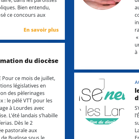
maire, dans les paroisses
d
oliques. Bien entendu,
a
sé ce concours aux
c
i
En savoir plus
r
«
u
à
rmation du diocèse
our ce mois de juillet,
A
tions législatives en
l
ion des pèlerinages
d
x : le pélé VTT pour les
nage à Lourdes avec
S
ise. L’été landais s’habille
l
erias. Dès le 2
s
e pastorale aux
L
 de Buglose sous le
E