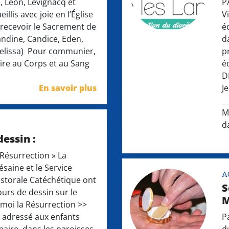
, Léon, Lévignacq et
P
illis avec joie en l’Église
V
 recevoir le Sacrement de
é
andine, Candice, Eden,
d
Melissa) Pour communier,
p
oire au Corps et au Sang
é
D
En savoir plus
J
_
M
d
essin :
 Résurrection » La
saine et le Service
A
astorale Catéchétique ont
S
urs de dessin sur le
M
moi la Résurrection >>
t adressé aux enfants
P