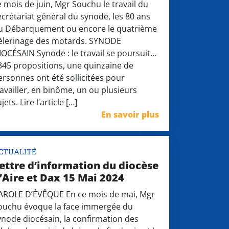
e mois de juin, Mgr Souchu le travail du
ecrétariat général du synode, les 80 ans
u Débarquement ou encore le quatrième
èlerinage des motards. SYNODE
IOCÉSAIN Synode : le travail se poursuit…
345 propositions, une quinzaine de
ersonnes ont été sollicitées pour
ravailler, en binôme, un ou plusieurs
jets. Lire l’article […]
En savoir plus
CTUALITÉ
ettre d’information du diocèse
’Aire et Dax 15 Mai 2024
AROLE D’ÉVÊQUE En ce mois de mai, Mgr
ouchu évoque la face immergée du
ynode diocésain, la confirmation des