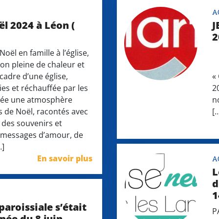
A
ël 2024 à Léon (
J
2
Noël en famille à l’église,
P
tion pleine de chaleur et
e cadre d’une église,
«
es et réchauffée par les
2
crée une atmosphère
n
s de Noël, racontés avec
[
 des souvenirs et
 messages d’amour, de
…]
En savoir plus
A
L
d
1
aroissiale s’était
P
rnée du 8 juin