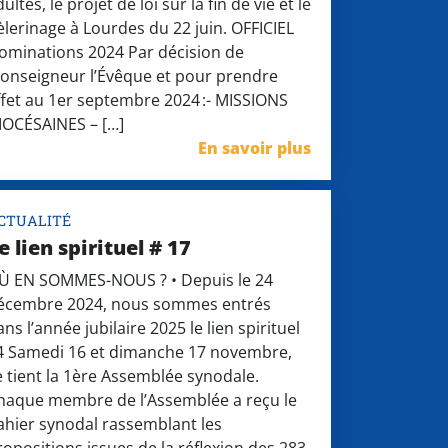
ultes, le projet de loi sur la fin de vie et le
èlerinage à Lourdes du 22 juin. OFFICIEL
ominations 2024 Par décision de
onseigneur l’Évêque et pour prendre
ffet au 1er septembre 2024 :- MISSIONS
IOCÉSAINES – […]
En savoir plus
CTUALITÉ
e lien spirituel # 17
Ù EN SOMMES-NOUS ? • Depuis le 24
écembre 2024, nous sommes entrés
ns l’année jubilaire 2025 le lien spirituel
4 Samedi 16 et dimanche 17 novembre,
e tient la 1ère Assemblée synodale.
haque membre de l’Assemblée a reçu le
ahier synodal rassemblant les