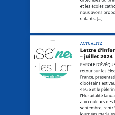
catéchisés du pri
et les écoles cath
nous avons propo
enfants, […]
ACTUALITÉ
Lettre d’info
– juillet 2024
PAROLE D’ÉVÊQUE P
retour sur les élec
France, présentat
diocésains estivau
4e/3e et le pèleri
l’Hospitalité landa
aux couleurs des f
septembre, rentré
journées mariales