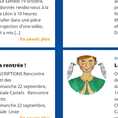
Le samedi 19 octobre,
ad
donnés rendez-vous à la
p
de Léon à 10 heures.
N
taller dans une pièce
M
rojection d’une vidéo,
e
t a mis […]
D
En savoir plus
A
sa rentrée !
L
ONS Rencontre
O
et des
d
he 22 septembre,
da
ssiale Castets Rencontre
1
nts
s
che 22 septembre,
C
iale Linxe
C