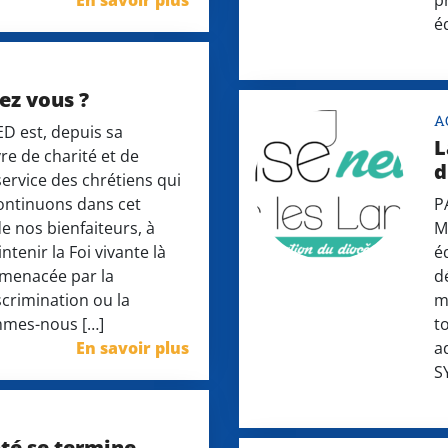
En savoir plus
p
é
ez vous ?
A
ED est, depuis sa
L
re de charité et de
d
service des chrétiens qui
ontinuons dans cet
P
de nos bienfaiteurs, à
M
intenir la Foi vivante là
é
s menacée par la
d
scrimination ou la
m
mmes-nous […]
t
En savoir plus
a
S
té se termine