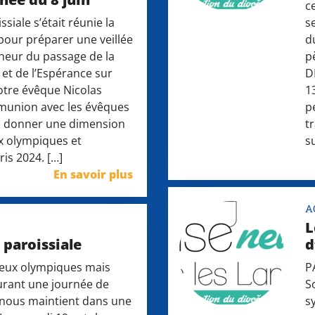
c
siale s’était réunie la
s
 pour préparer une veillée
d
nneur du passage de la
p
 et de l’Espérance sur
D
otre évêque Nicolas
1
union avec les évêques
p
lu donner une dimension
t
ux olympiques et
su
is 2024. […]
En savoir plus
A
L
 paroissiale
d
 jeux olympiques mais
P
urant une journée de
S
 nous maintient dans une
s