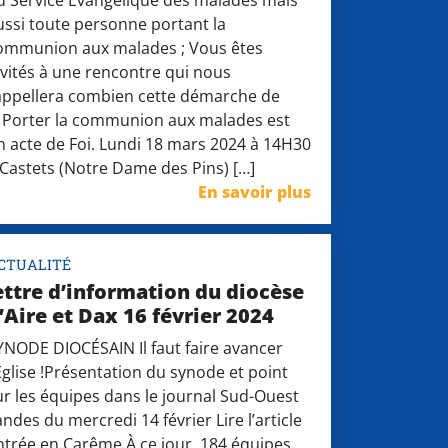
u Service Evangélique des malades mais
ussi toute personne portant la
ommunion aux malades ; Vous êtes
nvités à une rencontre qui nous
appellera combien cette démarche de
 Porter la communion aux malades est
n acte de Foi. Lundi 18 mars 2024 à 14H30
 Castets (Notre Dame des Pins) […]
En savoir plus
CTUALITÉ
ettre d’information du diocèse
’Aire et Dax 16 février 2024
YNODE DIOCÉSAIN Il faut faire avancer
’Église !Présentation du synode et point
ur les équipes dans le journal Sud-Ouest
andes du mercredi 14 février Lire l’article
ntrée en Carême À ce jour, 184 équipes