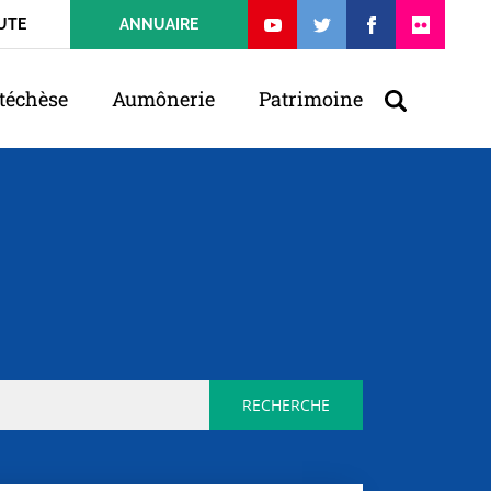
UTE
ANNUAIRE
téchèse
Aumônerie
Patrimoine