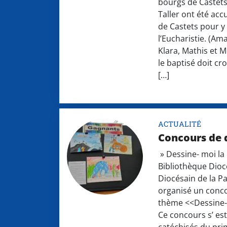
bourgs de Castets
Taller ont été accue
de Castets pour y
l’Eucharistie. (Am
Klara, Mathis et 
le baptisé doit cr
[…]
ACTUALITÉ
Concours de d
» Dessine- moi la
Bibliothèque Diocé
Diocésain de la P
organisé un conco
thème <<Dessine-
Ce concours s’ es