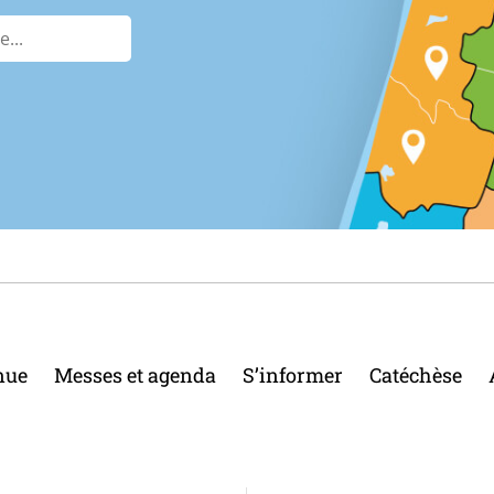
nue
Messes et agenda
S’informer
Catéchèse